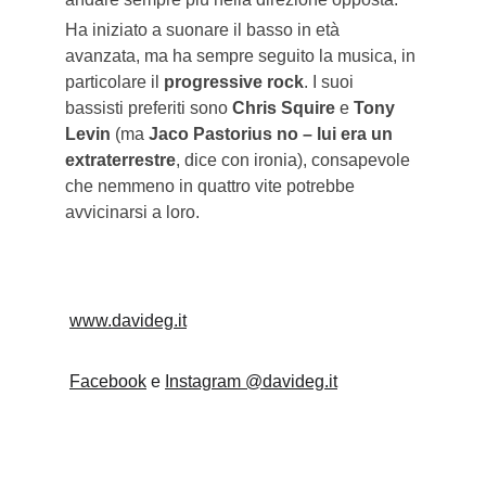
Ha iniziato a suonare il basso in età 
avanzata, ma ha sempre seguito la musica, in 
particolare il 
progressive rock
. I suoi 
bassisti preferiti sono 
Chris Squire
 e 
Tony 
Levin
 (ma 
Jaco Pastorius no – lui era un 
extraterrestre
, dice con ironia), consapevole 
che nemmeno in quattro vite potrebbe 
avvicinarsi a loro.
www.davideg.it
Facebook
 e 
Instagram @davideg.it