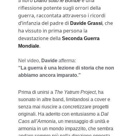
Il libro 
 è una 
Diario sotto le Bombe
riflessione potente sugli orrori della 
guerra, raccontata attraverso i ricordi 
d’infanzia del padre di 
, che 
Davide Grassi
ha vissuto in prima persona la 
devastazione della 
Seconda Guerra 
.
Mondiale
Nel video, 
Davide
 afferma:
“La guerra è una lezione di storia che non 
abbiamo ancora imparato.”
Prima di unirsi a 
The Yatrum Project
, ha 
suonato in altre band, limitandosi a cover e 
senza mai riuscire a concretizzare progetti 
originali. Ha aderito con entusiasmo a 
Dal 
Caos all’Armonia
, un messaggio di unità e 
armonia in un mondo impazzito, che sembra 
andare sempre più nella direzione opposta.