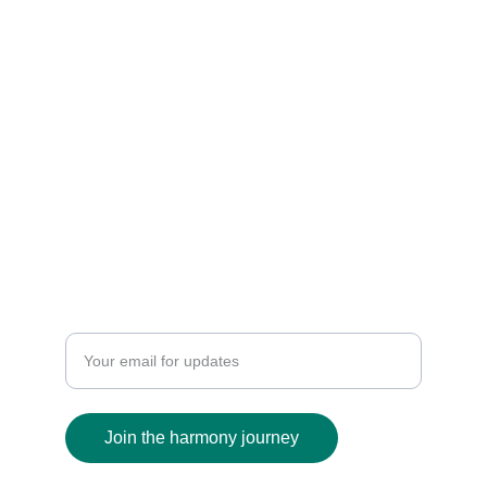
From Chaos to Harmony
6 Continents 1 Song
Tune out Hate, Turn up Peace
peace [at] fromchaostoharmony.com
LET US WORK TOGETHER - FIND OUT HOW
Enter your email address
Join the harmony journey